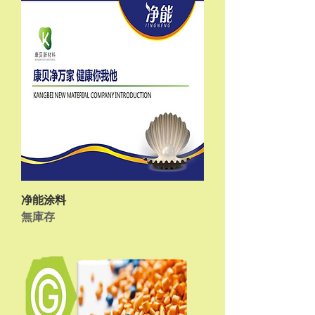
净能涂料
無庫存