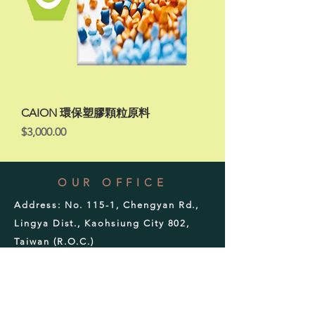
CAION 環保塑膠顆粒原料
價格
$3,000.00
OUR OFFICE
Address:
No. 115-1, Chengyan Rd.,
Lingya Dist., Kaohsiung City 802,
Taiwan (R.O.C.)
Phone:
+886-7-225-5309
Email:
get.for.charity@gmail.com