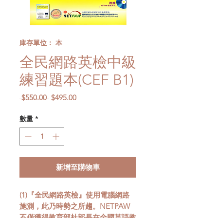
庫存單位： 本
全民網路英檢中級
練習題本(CEF B1)
一
促
 $550.00 
$495.00
般
銷
價
價
數量
*
格
格
新增至購物車
(1)『全民網路英檢』使用電腦網路
施測，此乃時勢之所趨。NETPAW
不僅獲得教育部杜部長在全國英語教