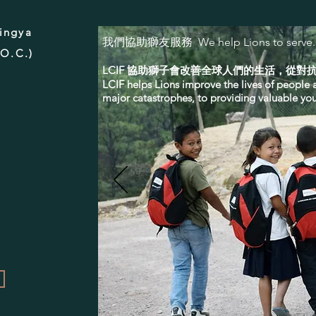
ingya
我們協助獅友服務 We help Lions to serve.
.O.C.)
LCIF 協助獅子會改善全球人們的生活，從
LCIF helps Lions improve the lives of people 
major catastrophes, to providing valuable youth