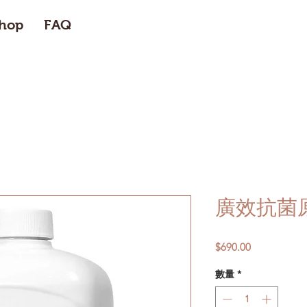
hop
FAQ
廣效抗菌原
價
$690.00
格
數量
*