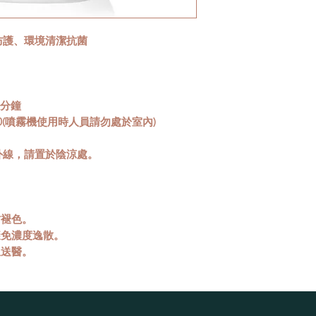
防護、環境清潔抗菌
0分鐘
50(噴霧機使用時人員請勿處於室內)
外線，請置於陰涼處。
防褪色。
避免濃度逸散。
急送醫。