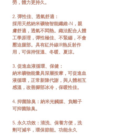
勞，體力更持久。
2. 彈性佳、透氣舒適：
採用天然納米礦物智能纖維-N，親
膚舒適，透氣不悶熱。織法配合人體
工學原理，彈性極佳、不緊繃，不會
壓迫腿部。具有紅外線IR熱反射作
用，可保持恆溫、冬暖、夏涼。
3. 促進血液循環、保健：
納米礦物能量具深層按摩，可促進血
液循環，正常新陳代謝，與人體相互
感溫，改善腳部冰冷，保暖性佳。
4. 抑菌除臭：納米光觸媒、負離子
可抑菌除臭。
5. 永久功效：
清洗、保養方便，洗
劑可減半，環保節能。功能永久