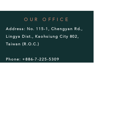
OUR OFFICE
Address:
No. 115-1, Chengyan Rd.,
Lingya Dist., Kaohsiung City 802,
Taiwan (R.O.C.)
Phone:
+886-7-225-5309
Email:
get.for.charity@gmail.com
OFFICE TIME
Monday-Friday 9:00-18:00
SUBSCRIBE
立即訂購